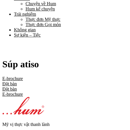
Chuyện về Hum
Hum kể chuyện
Trải nghiệm
Thực đơn Mỹ thực
Thực đơn Gọi món
Không gian
Sự kiện – Tiệc
Súp atiso
E-brochure
Đặt bàn
Đặt bàn
E-brochure
Mỹ vị thực vật thanh lành