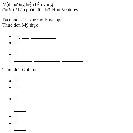
Một thương hiệu bền vững
được tự hào phát triển bởi
HumVentures
Facebook-f
Instagram
Envelope
Thực đơn Mỹ thực
(+84) 898 868 229
18:00h – 22:00h (Nghỉ thứ 4 hàng tuần)
Hum Signature – Tầng thượng Thung Xanh, 34 Võ
Văn Tần, P. Xuân Hòa, TP. HCM
Thực đơn Gọi món
(+84) 899 189 229
10:00h – 22:00h
Hum Central – Tầng 3, Toà nhà Viễn Thông Thành
Phố (lối vào cửa 6), Đ. Nguyễn Văn Bình, P. Sài Gòn, TP.
HCM
Hum Garden – 32 Đ. 10, P. An Khánh, TP. HCM
Hum Lounge – 34 Đ. Võ Văn Tần, P. Xuân Hòa, TP.
HCM