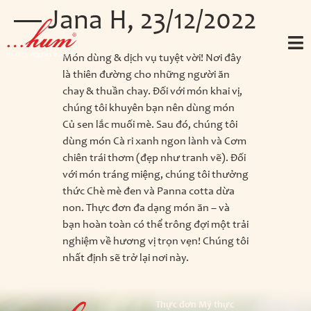
— Jana H, 23/12/2022
Món dùng & dịch vụ tuyệt vời! Nơi đây
là thiên đường cho những người ăn
chay & thuần chay. Đối với món khai vị,
chúng tôi khuyên bạn nên dùng món
Củ sen lắc muối mè. Sau đó, chúng tôi
dùng món Cà ri xanh ngon lành và Cơm
chiên trái thơm (đẹp như tranh vẽ). Đối
với món tráng miệng, chúng tôi thưởng
thức Chè mè đen và Panna cotta dừa
non. Thực đơn đa dạng món ăn – và
bạn hoàn toàn có thể trông đợi một trải
nghiệm về hương vị trọn vẹn! Chúng tôi
nhất định sẽ trở lại nơi này.
Thực đơn Mỹ thực