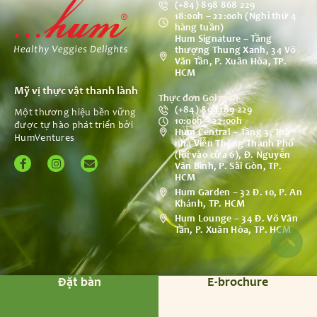
(+84) 898 868 229
18:00h – 22:00h (Nghỉ thứ 4
hàng tuần)
Hum Signature – Tầng
thượng Thung Xanh, 34 Võ
Văn Tần, P. Xuân Hòa, TP.
HCM
Mỹ vị thực vật thanh lành
Thực đơn Gọi món
(+84) 899 189 229
Một thương hiệu bền vững
10:00h – 22:00h
được tự hào phát triển bởi
Hum Central – Tầng 3, Toà
HumVentures
nhà Viễn Thông Thành Phố
(lối vào cửa 6), Đ. Nguyễn
Văn Bình, P. Sài Gòn, TP.
HCM
Hum Garden – 32 Đ. 10, P. An
Khánh, TP. HCM
Hum Lounge – 34 Đ. Võ Văn
Tần, P. Xuân Hòa, TP. HCM
Đặt bàn
E-brochure