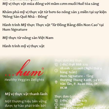
Mỹ vị thực vật mùa đông với mâm cơm muối Huế tỏa sáng
Khám phá mỹ vị thực vật từ hơn 60 nông sản 3 miền tại sự kiện
‘Nông Sản Quê Nhà – Đông’
Hành trình Mỹ thực Thực vật ‘Từ Đồng Bằng đến Non Cao’ tại
Hum Signature
Mỹ thực từ nông sản Việt Nam
Hành trình mỹ vị thực vật
Thực đơn Mỹ thực
(+84) 898 868 229
18:00h – 22:00h (Nghỉ thứ 4
hàng tuần)
Hum Signature – Tầng
thượng Thung Xanh, 34 Võ
Văn Tần, P. Xuân Hòa, TP.
HCM
Mỹ vị thực vật thanh lành
Thực đơn Gọi món
(+84) 899 189 229
Một thương hiệu bền vững
10:00h – 22:00h
được tự hào phát triển bởi
Hum Central – Tầng 3, Toà