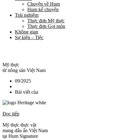
Chuyện về Hum
Hum kể chuyện
Trải nghiệm
Thực đơn Mỹ thực
Thực đơn Gọi món
Không gian
Sự kiện – Tiệc
Mỹ thực
từ nông sản Việt Nam
09/2025
Bài viết của
Đọc tiếp
Mỹ thực thực vật
mang dấu ấn Việt Nam
tại Hum Signature