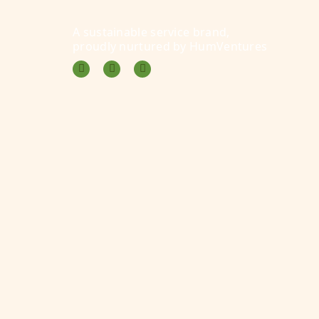
A sustainable service brand,
proudly nurtured by
HumVentures