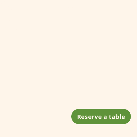
00h
g (Gate 6), St. Nguyen Van Binh, W. Sai
 Khanh, HCMC
n, W. Xuan Hoa, HCMC
Reserve a table