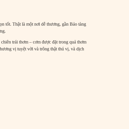
ce
Space
Event – Party
n tốt. Thật là một nơi dễ thương, gần Bảo tàng
ờng.
hiên trái thơm – cơm được đặt trong quả thơm
ơng vị tuyệt vời và trông thật thú vị, và dịch
00h
(Closed on Wednesdays)
ftop, 34, St. Vo Van Tan, W. Xuan Hoa,