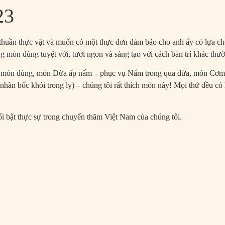
23
Our Story
Experien
 thuần thực vật và muốn có một thực đơn đảm bảo cho anh ấy có lựa chọ
 món dùng tuyệt vời, tươi ngon và sáng tạo với cách bàn trí khác thư
ủa món dùng, món Dừa ấp nấm – phục vụ Nấm trong quả dừa, món Cơm c
ãn bốc khói trong ly) – chúng tôi rất thích món này! Mọi thứ đều có hư
 bật thực sự trong chuyến thăm Việt Nam của chúng tôi.
Plant-based Fine Dining Menu
(+84) 898 868 229
18:00h – 22:
Hum Signature - Thung Xanh roo
HCMC
À la carte Menu