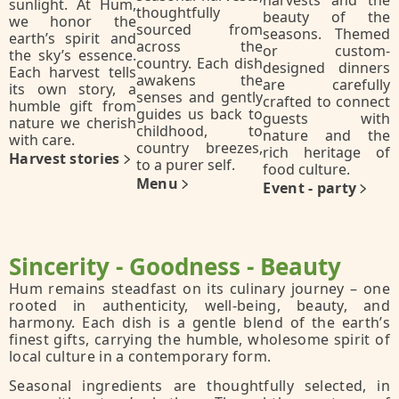
sunlight. At Hum,
thoughtfully
beauty of the
we honor the
sourced from
seasons. Themed
earth’s spirit and
across the
or custom-
the sky’s essence.
country. Each dish
designed dinners
Each harvest tells
awakens the
are carefully
its own story, a
senses and gently
crafted to connect
humble gift from
guides us back to
guests with
nature we cherish
childhood, to
nature and the
with care.
country breezes,
rich heritage of
Harvest stories
to a purer self.
food culture.
Menu
Event - party
Sincerity - Goodness - Beauty
Hum remains steadfast on its culinary journey – one
rooted in authenticity, well-being, beauty, and
harmony. Each dish is a gentle blend of the earth’s
finest gifts, carrying the humble, wholesome spirit of
local culture in a contemporary form.
Seasonal ingredients are thoughtfully selected, in