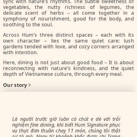
sync with nature’s rhythms. The subtle sweetness of
vegetables, the nutty richness of legumes, the
delicate scent of herbs – all come together in a
symphony of nourishment, good for the body, and
soothing to the soul.
Across Hum’s three distinct spaces – each with its
own character – lies the same quiet care: lush
gardens tended with love, and cozy corners arranged
with intention.
Here, dining is not just about good food – It is about
reconnecting with nature’s kindness, and the quiet
depth of Vietnamese culture, through every meal.
Our story
Là người trước giờ luôn có chút e dè với trải
Tự
nghiệm fine dining, khi biết Hum Signature phục
Mộ
vụ thực đơn thuần chay 11 món, chúng tôi thật
tĩ
sự tò mò. Ngay từ khoảnh khắc được chị Trang