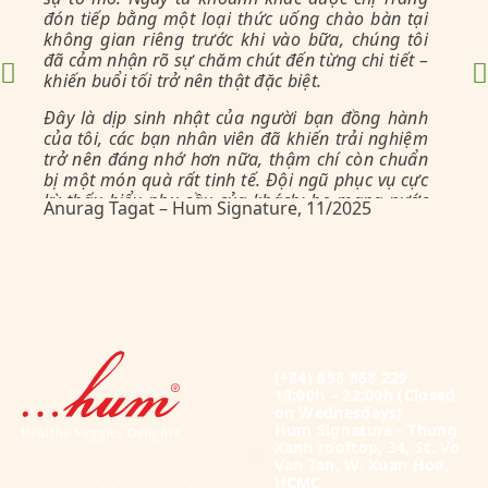
nh
đón tiếp bằng một loại thức uống chào bàn tại
kh
không gian riêng trước khi vào bữa, chúng tôi
ch
đã cảm nhận rõ sự chăm chút đến từng chi tiết –
ta
khiến buổi tối trở nên thật đặc biệt.
dù
Đây là dịp sinh nhật của người bạn đồng hành
Và
của tôi, các bạn nhân viên đã khiến trải nghiệm
kh
trở nên đáng nhớ hơn nữa, thậm chí còn chuẩn
ở 
bị một món quà rất tinh tế. Đội ngũ phục vụ cực
ch
kỳ thấu hiểu nhu cầu của khách: họ mang nước
Anurag Tagat – Hum Signature, 11/2025
Em
bạ
ấm khi nghe tiếng tôi ho, trò chuyện để hiểu rõ
co
sở thích của chúng tôi.
có
Món ăn thì thực sự không thể so sánh – mỗi
về
nguyên liệu đều mang trong mình một câu
chuyện riêng, được Hằng kể lại một cách sống
động. Chúng tôi cũng gọi thêm dừa nướng, đó
là loại nước dừa ngọt nhất mà chúng tôi từng
Plant-based Fine Dining Menu
(+84) 898 868 229
nếm thử. Giá thành chắc chắn nằm ở mức cao,
18:00h – 22:00h
(Closed
nhưng hoàn toàn xứng đáng, bởi trải nghiệm
on Wednesdays)
này giống như một chuyến “du ngoạn ẩm thực”
Hum Signature - Thung
khắp Việt Nam, ngay trên bàn ăn của bạn.
Xanh rooftop, 34, St. Vo
Van Tan, W. Xuan Hoa,
HCMC