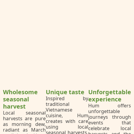
A peaceful space...
Discover all our spaces
Hum Signature
Wholesome
Unique taste
Unforgettable
seasonal
Inspired by
experience
traditional
harvest
Hum offers
Vietnamese
unforgettable
Local seasonal
cuisine, Hum
journeys through
harvests are pure
creates with care
events that
as morning dew,
using local
celebrate local
radiant as March
seasonal harvests,
harvests and the