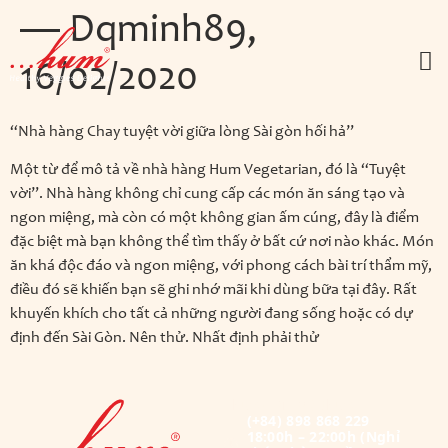
— Dqminh89,
16/02/2020
“Nhà hàng Chay tuyệt vời giữa lòng Sài gòn hối hả”
Một từ để mô tả về nhà hàng Hum Vegetarian, đó là “Tuyệt
vời”. Nhà hàng không chỉ cung cấp các món ăn sáng tạo và
ngon miệng, mà còn có một không gian ấm cúng, đây là điểm
đặc biệt mà bạn không thể tìm thấy ở bất cứ nơi nào khác. Món
ăn khá độc đáo và ngon miệng, với phong cách bài trí thẩm mỹ,
điều đó sẽ khiến bạn sẽ ghi nhớ mãi khi dùng bữa tại đây. Rất
khuyến khích cho tất cả những người đang sống hoặc có dự
định đến Sài Gòn. Nên thử. Nhất định phải thử
Thực đơn Mỹ thực
(+84) 898 868 229
18:00h – 22:00h (Nghỉ