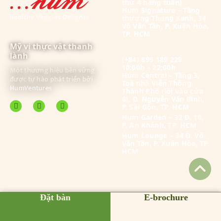
thứ 4 hàng tuần)
Hum Signature – Tầng
thượng Thung Xanh, 34
Võ Văn Tần, P. Xuân Hòa,
TP. HCM
Mỹ vị thực vật thanh
Thực đơn Gọi món
lành
(+84) 899 189 229
10:00h – 22:00h
Một thương hiệu bền vững
Hum Central – Tầng 3,
được tự hào phát triển bởi
Toà nhà Viễn Thông
HumVentures
Thành Phố (lối vào cửa
6), Đ. Nguyễn Văn Bình,
P. Sài Gòn, TP. HCM
Hum Garden – 32 Đ. 10,
P. An Khánh, TP. HCM
Hum Lounge – 34 Đ. Võ
Văn Tần, P. Xuân Hòa, TP.
HCM
Đặt bàn
E-brochure